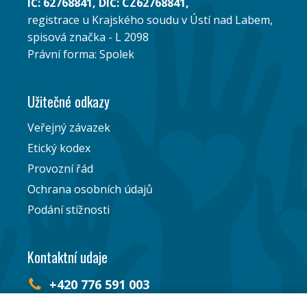
IČ: 62768841, DIČ: CZ62768841,
registrace u Krajského soudu v Ústí nad Labem,
spisová značka - L 2098
Právní forma: Spolek
Užitečné odkazy
Veřejný závazek
Etický kodex
Provozní řád
Ochrana osobních údajů
Podání stížnosti
Kontaktní udaje
+420 776 591 003