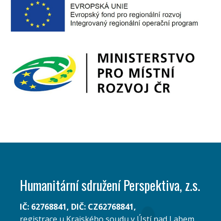
Humanitární sdružení Perspektiva, z.s.
IČ: 62768841, DIČ: CZ62768841,
registrace u Krajského soudu v Ústí nad Labem,